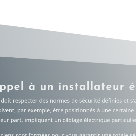
ppel à un installateur é
doit respecter des normes de sécurité définies et s’
oivent, par exemple, être positionnés à une certaine
leur part, impliquent un câblage électrique particulie
ciens sont formées pour vous garantir une totale séc