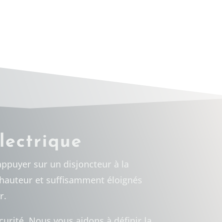
lectrique
appuyer sur un disjoncteur à la
 hauteur et suffisamment éloignés
r.
urité. Nous vous aidons à définir la